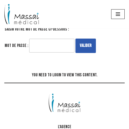
Aller
Ce contenu est protégé par un mot de passe. Pour le voir, veuillez
au
contenu
saisir votre mot de passe ci-dessous :
Mot de passe :
You need to login to view this content.
L'AGENCE