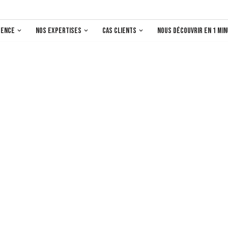
gence
Nos expertises
Cas clients
nous découvrir en 1 mi